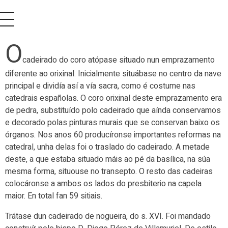
O
cadeirado do coro atópase situado nun emprazamento
diferente ao orixinal. Inicialmente situábase no centro da nave
principal e dividía así a vía sacra, como é costume nas
catedrais españolas. O coro orixinal deste emprazamento era
de pedra, substituído polo cadeirado que aínda conservamos
e decorado polas pinturas murais que se conservan baixo os
órganos. Nos anos 60 producíronse importantes reformas na
catedral, unha delas foi o traslado do cadeirado. A metade
deste, a que estaba situado máis ao pé da basílica, na súa
mesma forma, situouse no transepto. O resto das cadeiras
colocáronse a ambos os lados do presbiterio na capela
maior. En total fan 59 sitiais.
Trátase dun cadeirado de nogueira, do s. XVI. Foi mandado