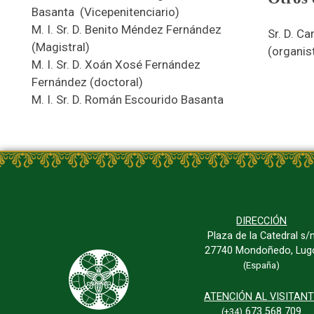
Basanta (Vicepenitenciario)
M. I. Sr. D. Benito Méndez Fernández
Sr. D. C
(Magistral)
(organist
M. I. Sr. D. Xoán Xosé Fernández
Fernández (doctoral)
M. I. Sr. D. Román Escourido Basanta
DIRECCIÓN
Plaza de la Catedral s/
27740 Mondoñedo, Lug
(España)
ATENCIÓN AL VISITAN
673 568 709
(+34)