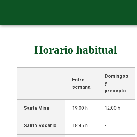
Horario habitual
Domingos
Entre
y
semana
precepto
Santa Misa
19:00 h
12:00 h
Santo Rosario
18:45 h
-