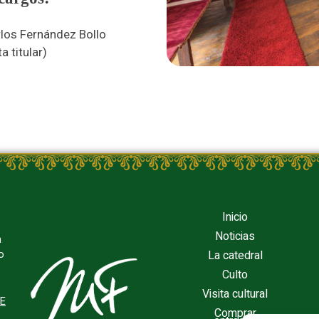
arlos Fernández Bollo
a titular)
Inicio
Noticias
n
La catedral
o
Culto
Visita cultural
TE
Comprar