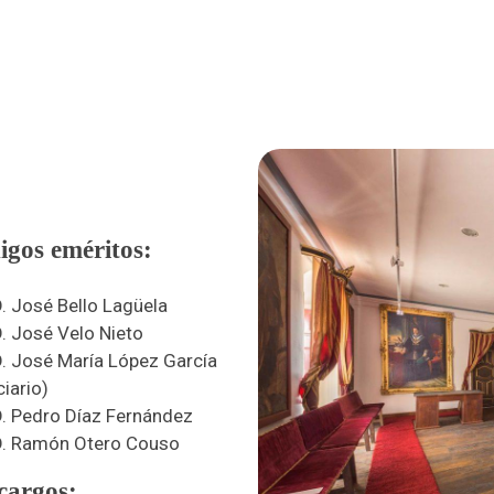
gos eméritos:
 D. José Bello Lagüela
 D. José Velo Nieto
 D. José María López García
iario)
 D. Pedro Díaz Fernández
. D. Ramón Otero Couso
cargos: