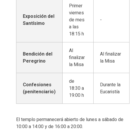
Primer
viernes
Exposición del
de mes
-
Santísimo
a las
18:15 h
Al
Bendición del
Al finalizar
finalizar
Peregrino
la Misa
la Misa
de
Confesiones
Durante la
18:30 a
(penitenciario)
Eucaristía
19:00 h
El templo permanecerá abierto de lunes a sábado de
10:00 a 14:00 y de 16:00 a 20:00.