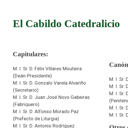
El Cabildo Catedralicio
Capitulares:
Canóni
M. I. Sr. D. Félix Villares Mouteira
(Deán-Presidente)
M. I. Sr.
M. I. Sr. D. Gonzalo Varela Alvariño
M. I. Sr.
(Secretario)
M. I. Sr.
M. I. Sr. D. Juan José Novo Gabeiras
(Penitenc
(Fabriquero)
M. I. Sr.
M. I. Sr. D. Alfonso Morado Paz
M. I. Sr
(Prefecto de Liturgia)
M. I. Sr. D. Antonio Rodríguez
Otros 