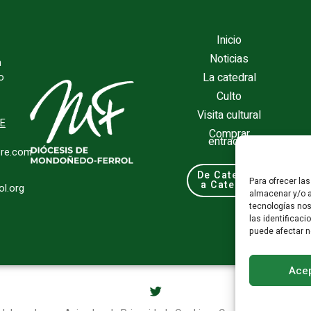
Inicio
Noticias
n
La catedral
o
Culto
Visita cultural
TE
Comprar
entradas
re.com
De Catedral
Para ofrecer la
a Catedral
l.org
almacenar y/o a
tecnologías no
las identificaci
puede afectar n
Acep