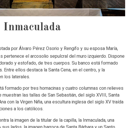
a Inmaculada
dotada por Álvaro Pérez Osorio y Rengifo y su esposa María,
s pertenece el arcosolio sepulcral del muro izquierdo. Dispone
 dorado y estofado, de tres cuerpos. Su banco está formado
. Entre ellos destaca la Santa Cena, en el centro, y la
n los laterales.
stá formado por tres hornacinas y cuatro columnas con relieves
 muestran las tallas de San Sebastián, del siglo XVIII, Santa
Ana con la Virgen Niña, una escultura inglesa del siglo XV traída
iones a los católicos.
ra la imagen de la titular de la capilla, la Inmaculada, una
 A sus lados, la imagen barroca de Santa Bárbara y un Santo