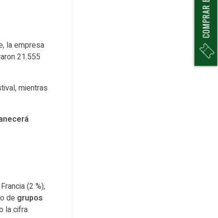
COMPRAR ENTRADAS
e, la empresa
raron 21.555
ival, mientras
manecerá
Francia (2 %),
ro de
grupos
 la cifra