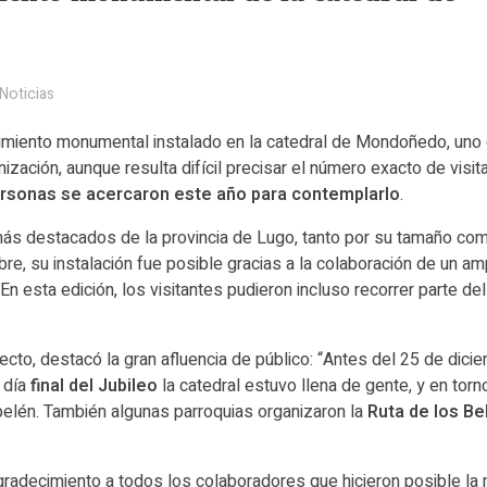
Noticias
miento monumental instalado en la catedral de Mondoñedo, uno 
ización, aunque resulta difícil precisar el número exacto de visit
rsonas se acercaron este año para contemplarlo
.
s destacados de la provincia de Lugo, tanto por su tamaño como
bre, su instalación fue posible gracias a la colaboración de un am
 En esta edición, los visitantes pudieron incluso recorrer parte del
ecto, destacó la gran afluencia de público: “Antes del 25 de dic
l día
final del Jubileo
la catedral estuvo llena de gente, y en torno
belén. También algunas parroquias organizaron la
Ruta de los B
gradecimiento a todos los colaboradores que hicieron posible la 