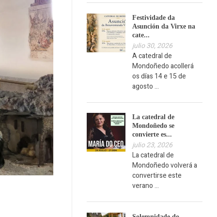
Festividade da
Asunción da Virxe na
cate...
julio 30, 2026
A catedral de
Mondoñedo acollerá
os días 14 e 15 de
agosto ...
La catedral de
Mondoñedo se
convierte es...
julio 23, 2026
La catedral de
Mondoñedo volverá a
convertirse este
verano ...
Solemnidade do