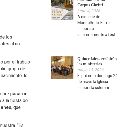
Corpus Christi
junio 4, 2026
A diocese de
Mondoñedo-Ferrol
celebrará
solemnemente a fest
de los
...
antes al no
Quince laicos recibirán
 por el trabajo
los ministerios ...
plio grupo de
mayo 13, 2026
 nacimiento, lo
El próximo domingo 24
de mayo la Iglesia
celebra la solemni ...
iembre
pasaron
 a la fiesta de
elenes
, que
muestra. “Es