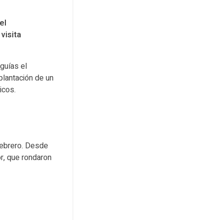
el
a
visita
oguías el
plantación de un
icos.
 febrero. Desde
or, que rondaron