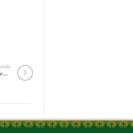
ntrada
Quince laicos recibirán los ministerios de lectorado, acolitado y catequista en la catedral