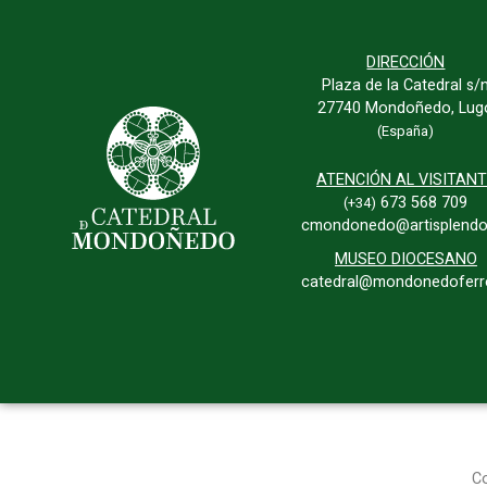
DIRECCIÓN
Plaza de la Catedral s/
27740 Mondoñedo, Lug
(España)
ATENCIÓN AL VISITAN
673 568 709
(+34)
cmondonedo@artisplendo
MUSEO DIOCESANO
catedral@mondonedoferro
C