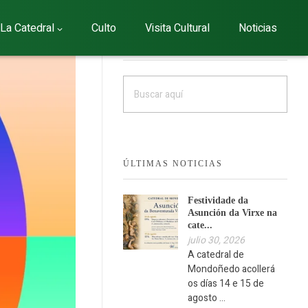
La Catedral
Culto
Visita Cultural
Noticias
BUSCAR
ÚLTIMAS NOTICIAS
Festividade da
Asunción da Virxe na
cate...
julio 30, 2026
A catedral de
Mondoñedo acollerá
os días 14 e 15 de
agosto ...