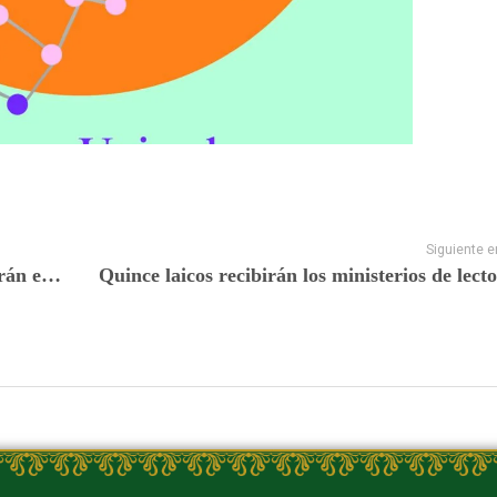
Siguiente e
La música coral y el gospel africano resonarán en la catedral de Mondoñedo