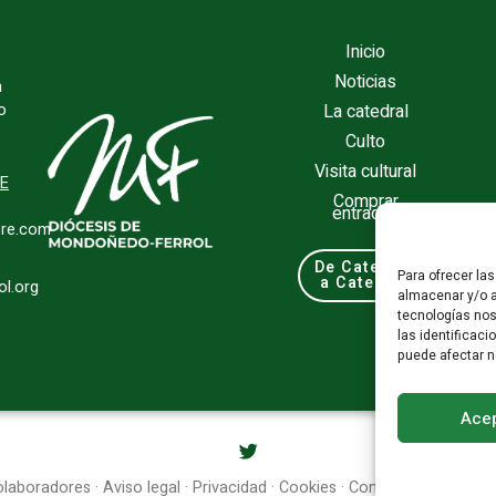
Inicio
Noticias
n
La catedral
o
Culto
Visita cultural
TE
Comprar
entradas
re.com
De Catedral
Para ofrecer la
a Catedral
l.org
almacenar y/o a
tecnologías no
las identificaci
puede afectar n
Acep
olaboradores
·
Aviso legal
·
Privacidad
·
Cookies
·
Condiciones general