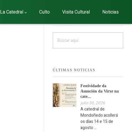
La Catedral
Culto
Visita Cultural
Noticias
BUSCAR
ÚLTIMAS NOTICIAS
Festividade da
Asunción da Virxe na
cate...
julio 30, 2026
A catedral de
Mondoñedo acollerá
os días 14 e 15 de
agosto ...