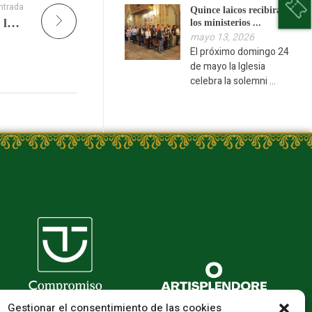
ntrada
Quince laicos recibirán
Conmemoración de los 800 años de historia de la Catedral de Mondoñedo
los ministerios ...
mayo 13, 2026
El próximo domingo 24
de mayo la Iglesia
celebra la solemni ...
Gestionar el consentimiento de las cookies