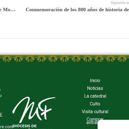
Siguiente e
Los interrogantes vivos sobre la Catedral de Mondoñedo
Inicio
Noticias
n
La catedral
o
Culto
Visita cultural
TE
Comprar
entradas
re.com