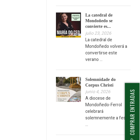
La catedral de
Mondoñedo se
convierte es...
julio 23, 2026
La catedral de
Mondoñedo volverá a
convertirse este
verano ...
Solemnidade do
Corpus Christi
junio 4, 2026
COMPRAR ENTRADAS
A diocese de
Mondoñedo-Ferrol
celebrará
solemnemente a fest
...